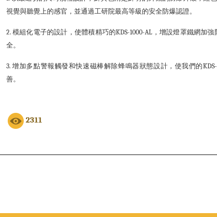
視覺與聽覺上的感官，並通過工研院最高等級的安全防爆認證。
2. 模組化電子的設計，使體積
精巧
的KDS-1000-AL，
增設燈罩鐵網加強
全。
3. 增加多點警報觸發和快速磁棒解除蜂鳴器狀態設計，使我們的KDS-
善。
2311