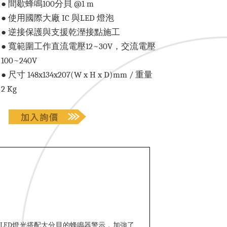
● 間歇蜂鳴100分貝 @1 m
● 使用國際大廠 IC 與LED 燈泡
● 逆接保護與支援乾溼接點施工
● 寬範圍工作直流電壓12~30V，交流電壓
100~240V
● 尺寸 148x134x207(W x H x D)mm / 重量
2 Kg
色LED燈光搭配大分貝的蜂鳴器警示，加強了